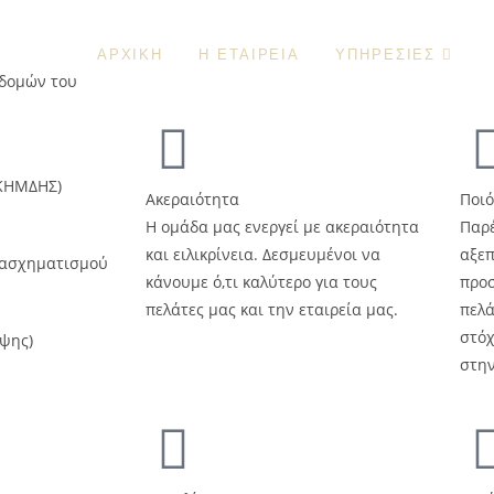
ΑΡΧΙΚΗ
Η ΕΤΑΙΡΕΙΑ
ΥΠΗΡΕΣΙΕΣ
οδομών του
 ΚΗΜΔΗΣ)
Ακεραιότητα
Ποι
Η ομάδα μας ενεργεί με ακεραιότητα
Παρέ
και ειλικρίνεια. Δεσμευμένοι να
αξεπ
ετασχηματισμού
κάνουμε ό,τι καλύτερο για τους
προσ
πελάτες μας και την εταιρεία μας.
πελά
στό
ψης)
στην