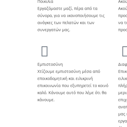
Ποικιλία
Ακού
Εργαζόμαστε μαζί, πέρα ​​από τα
Ακού
σύνορα, για να ικανοποιήσουμε τις
προσ
ανάγκες των πελατών και των
να τ
συνεργατών μας.
προσ
Εμπιστοσύνη
Δια
Χτίζουμε εμπιστοσύνη μέσα από
Επικ
εποικοδομητική και ειλικρινή
ειλι
επικοινωνία που εξυπηρετεί το κοινό
πλήρ
καλό. Κάνουμε αυτό που λέμε ότι θα
μερι
κάνουμε.
επιχ
αναπ
μας 
εργα